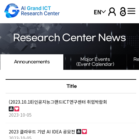
본문 바로가기
EN
열기
Research Center News
열기
Major Events
Re
Announcements
(Event Calendar)
열기
Title
열기
(2023.10.18)인공지능그랜드ICT연구센터 취업박람회
열기
2023-10-05
2023 클라우드 기반 AI IDEA 공모전
열기
2023-10-05